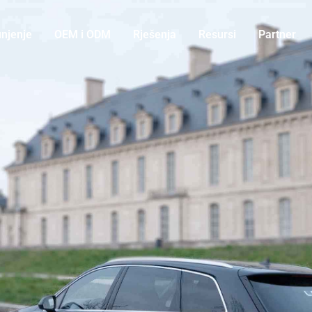
unjenje
OEM i ODM
Rješenja
Resursi
Partner