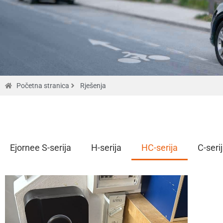
Početna stranica
Rješenja
Rješenja
Ejornee S-serija
H-serija
HC-serija
C-seri
Nabavite
citat