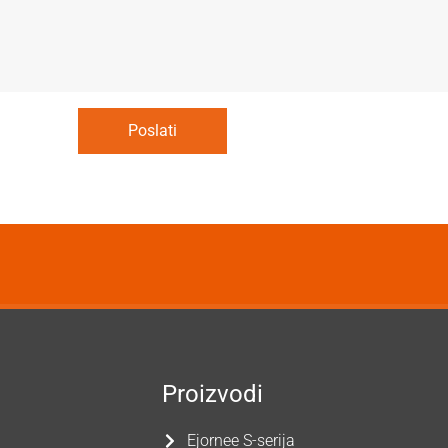
Poslati
Proizvodi
Ejornee S-serija