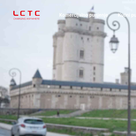
Komercijalno punjenje
Kućni p